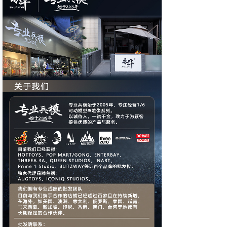
本店从
2003年底开始经营12寸人偶。于2005年建
网。主要推广各类原装1：6模型以及1；6周边配
件。批发品牌包括HOTTOYS、AUGTOYS、
POP MART/GONG、Iconiq Studios、BLACK 13
PARK、Threezero 3A、Queen Studios、
Blitzway、ENTERBAY等各大品牌。
本店创店10多年，信誉和实力保证，目前在广州
设有工作室&实体门店。