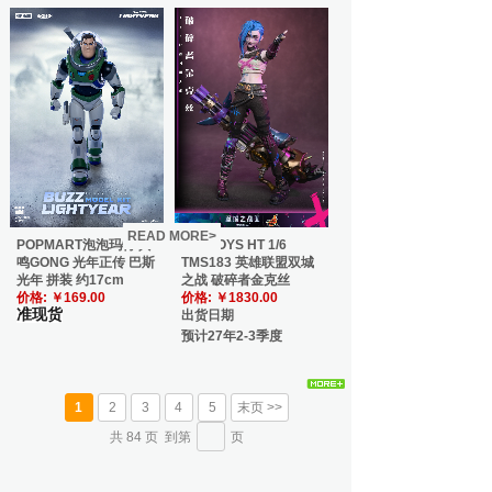
READ MORE>
POPMART泡泡玛特 共
HOTTOYS HT 1/6
鸣GONG 光年正传 巴斯
TMS183 英雄联盟双城
光年 拼装 约17cm
之战 破碎者金克丝
价格:
￥169.00
价格:
￥1830.00
准现货
出货日期
预计27年2-3季度
1
2
3
4
5
末页 >>
共
84
页
到第
页