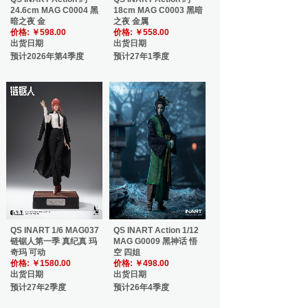
24.6cm MAG C0004 黑
18cm MAG C0003 黑暗
暗之夜 金
之夜 金属
价格:
￥598.00
价格:
￥558.00
出货日期
出货日期
预计2026年第4季度
预计27年1季度
QS INART 1/6 MAG037
QS INART Action 1/12
链锯人第一季 真纪真 玛
MAG G0009 黑神话 悟
奇玛 可动
空 四姐
价格:
￥1580.00
价格:
￥498.00
出货日期
出货日期
预计27年2季度
预计26年4季度