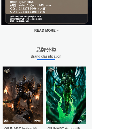
READ MORE >
品牌分类
Brand classification
QS INART Action 约
QS INART Action 约