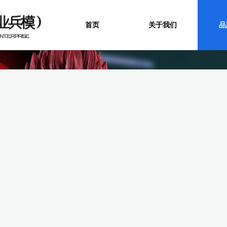
首页
关于我们
品