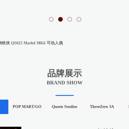
 钢铁侠 QS025 Mark6 MK6 可动人偶
品牌展示
BRAND SHOW
POP MART/GONG
Queen Studios
ThreeZero 3A