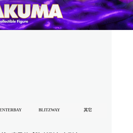
ENTERBAY
BLITZWAY
其它